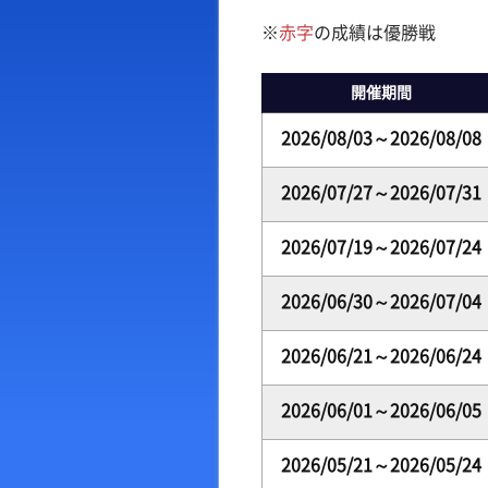
※
赤字
の成績は優勝戦
出場予定選手一覧
ボー
レース展望
出目
開催期間
レース一覧
水面
2026/08/03～2026/08/08
レース結果一覧
潮見
2026/07/27～2026/07/31
2026/07/19～2026/07/24
2026/06/30～2026/07/04
2026/06/21～2026/06/24
2026/06/01～2026/06/05
2026/05/21～2026/05/24