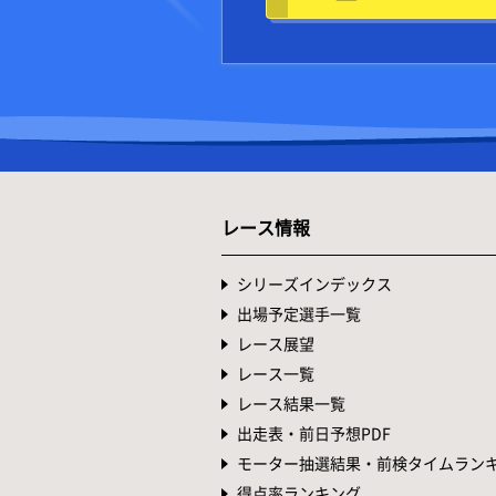
レース情報
シリーズインデックス
出場予定選手一覧
レース展望
レース一覧
レース結果一覧
出走表・前日予想PDF
モーター抽選結果・前検タイムラン
得点率ランキング