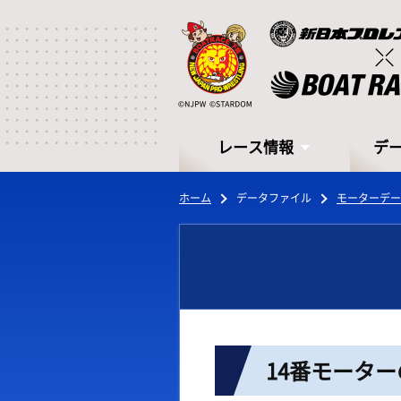
レース情報
デ
ホーム
データファイル
モーターデー
レース情報
デ
14番モータ
シリーズインデックス
モー