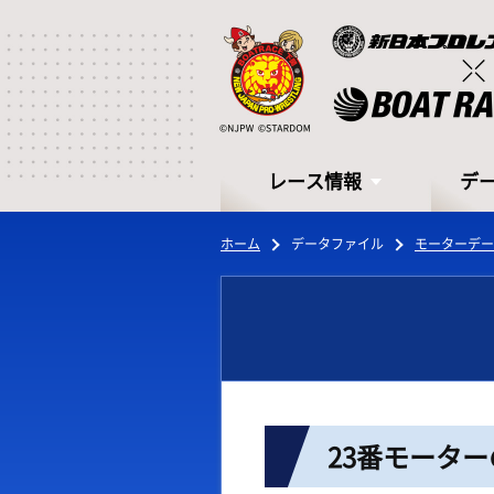
レース情報
デ
ホーム
データファイル
モーターデー
レース情報
デ
23番モータ
シリーズインデックス
モー