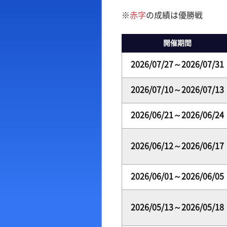
※
赤字
の成績は優勝戦
出場予定選手一覧
ボー
レース展望
出目
開催期間
レース一覧
水面
2026/07/27～2026/07/31
レース結果一覧
潮見
2026/07/10～2026/07/13
2026/06/21～2026/06/24
2026/06/12～2026/06/17
2026/06/01～2026/06/05
2026/05/13～2026/05/18