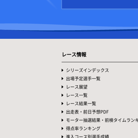
レース情報
シリーズインデックス
出場予定選手一覧
レース展望
レース一覧
レース結果一覧
出走表・前日予想PDF
モーター抽選結果・前検タイムラン
得点率ランキング
進入コース別選手成績