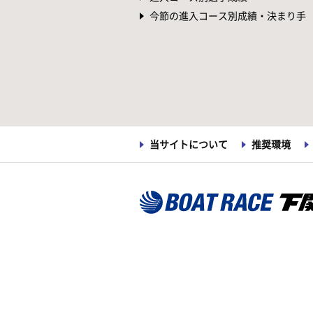
今節の進入コース別成績・決まり手
当サイトについて
推奨環境