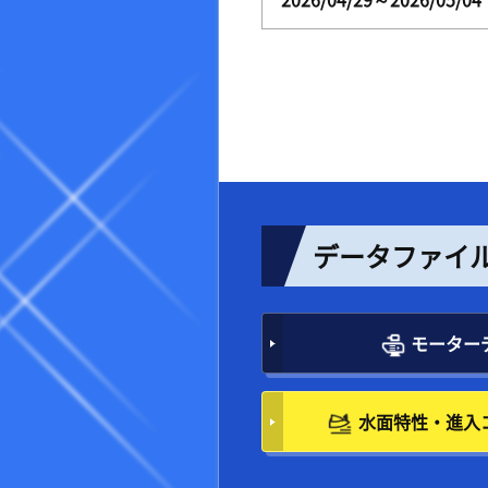
2026/04/29～2026/05/04
データファイ
モーター
水面特性・進入