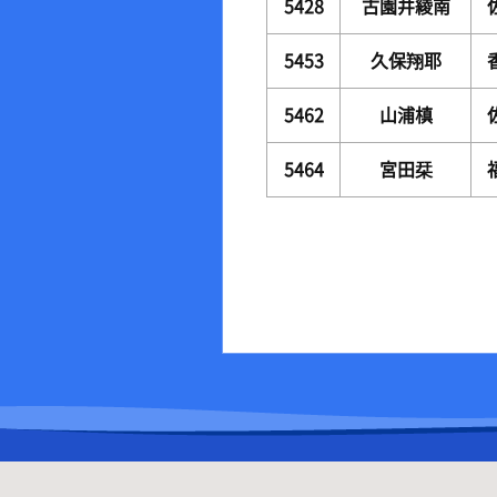
5428
古園井綾南
5453
久保翔耶
5462
山浦槙
5464
宮田栞