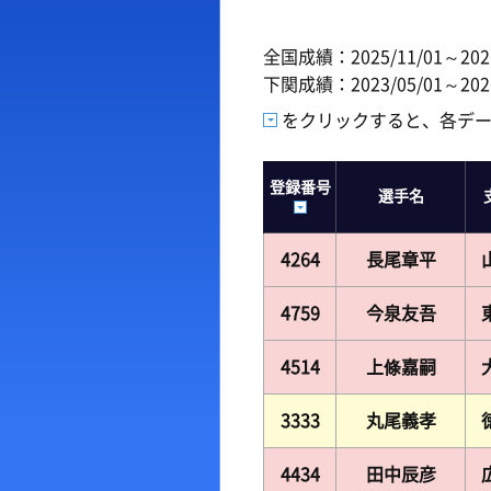
出場予定選手一覧
ボー
全国成績：2025/11/01～2026
レース展望
出目
下関成績：2023/05/01～2026
レース一覧
水面
をクリックすると、各デ
レース結果一覧
潮見
登録番号
選手名
4264
長尾章平
4759
今泉友吾
4514
上條嘉嗣
3333
丸尾義孝
4434
田中辰彦