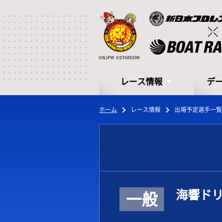
レース情報
デ
ホーム
レース情報
出場予定選手一覧
レース情報
デ
海響ドリ
一般
シリーズインデックス
モー