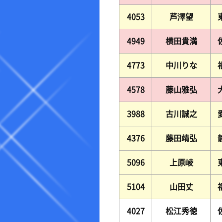
4053
芦澤望
4949
横田貴満
4773
中川りな
4578
藤山雅弘
3988
古川誠之
4376
藤田靖弘
5096
上原崚
5104
山田丈
4027
松江秀徳