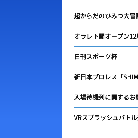
出場予定選手一覧
ボー
超からだのひみつ大冒
レース展望
出目
レース一覧
水面
オラレ下関オープン12
レース結果一覧
潮見
日刊スポーツ杯
新日本プロレス「SHIMO
入場待機列に関するお
VRスプラッシュバト