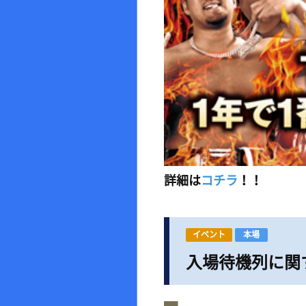
詳細は
コチラ
！！
イベント
本場
入場待機列に関