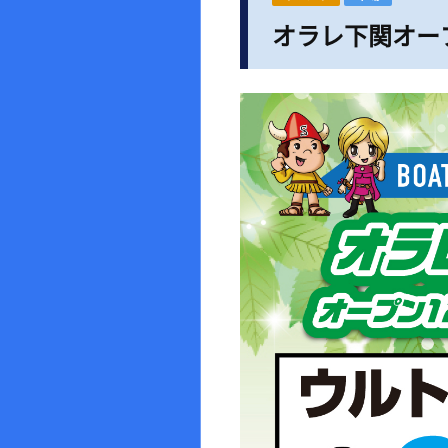
オラレ下関オー