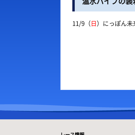
温水パイプの装
出場予定選手一覧
ボー
レース展望
出目
11/9（
日
）にっぽん未
レース一覧
水面
レース結果一覧
潮見
レース情報