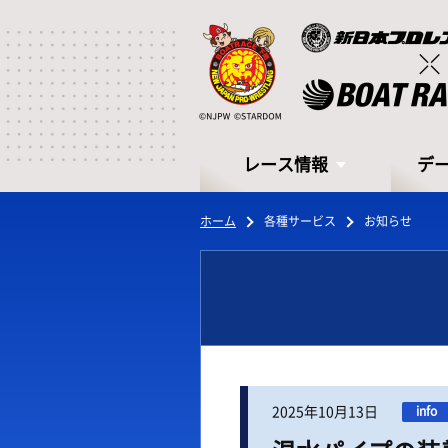
レース情報
デ
ホーム
各種サービス
お知らせ
レース情報
デ
2025年10月13日
info
シリーズインデックス
モー