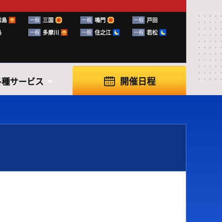
和島
一般
三国
一般
鳴門
一般
戸田
島
一般
多摩川
一般
住之江
一般
若松
開催日程
各種サービス
各種サービス
知らせ
ふく～る下関
ボートレースの楽