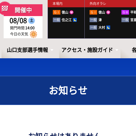
本場内
外向オラレ
開催中
ＧⅠ
徳山
ＧⅠ
徳山
ＧⅢ
平
08/08
一般
住之江
一般
津
一般
宮
土
一般
大村
開門時間
14:00
今日の天気
山口支部選手情報
アクセス・施設ガイド
お知らせ
山口支部選手情報
アクセス・
施設ガイド
山口ボートレーサーズファイル
出走表・前日予想PDF
下関徹底攻略ブック
アクセス
お