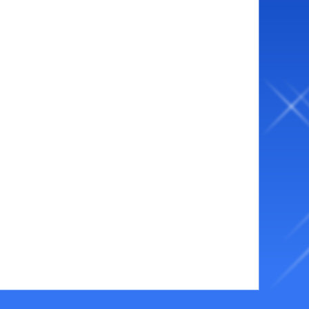
ベント・ファンサービス
オラレ下関
YouTube配信番組表
BTSながと
ャッシュレス投票サービス
走表・予想メルマガ