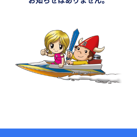
お知らせはありません。
ピックアップレーサー
モーター抽選結果・前検タイムランキング
下関水面攻略動画
無料バス運行サービス
イ
新人レーサー紹介
得点率ランキング
ボートレース下関
公式
山口支部選手一覧(オフィシャル)
別情報
進入コース別選手成績
Mooovi下関
キ
今節の進入コース別成績・決まり手
ロイヤル席・個室ロイヤル席
出