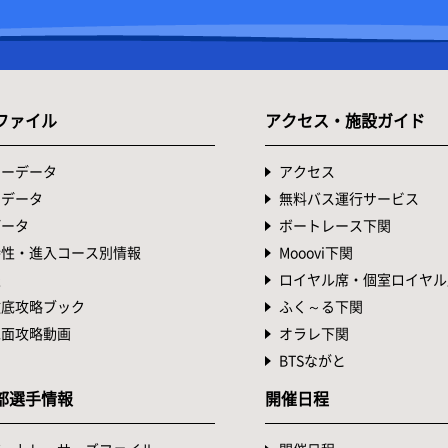
ファイル
アクセス・施設ガイド
ターデータ
アクセス
トデータ
無料バス運行サービス
データ
ボートレース下関
特性・進入コース別情報
Mooovi下関
表
ロイヤル席・個室ロイヤル
徹底攻略ブック
ふく～る下関
水面攻略動画
オラレ下関
BTSながと
部選手情報
開催日程