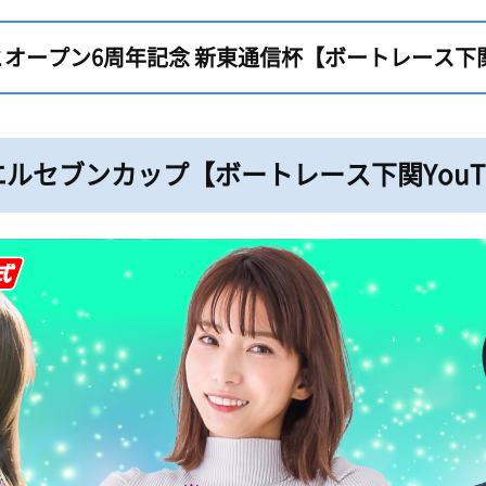
ープン6周年記念 新東通信杯【ボートレース下関Yo
ルセブンカップ【ボートレース下関YouTub