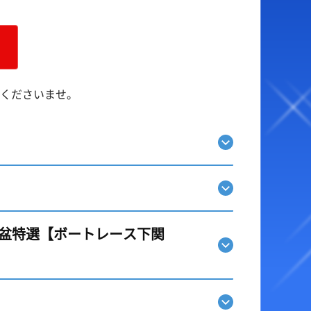
ベント・ファンサービス
オラレ下関
YouTube配信番組表
BTSながと
ャッシュレス投票サービス
くださいませ。
走表・予想メルマガ
】
お盆特選【ボートレース下関