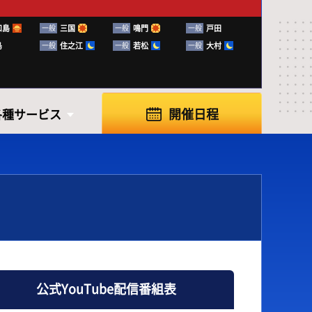
和島
一般
三国
一般
鳴門
一般
戸田
島
一般
住之江
一般
若松
一般
大村
開催日程
各種サービス
各種サービス
公式YouTube配信番組表
知らせ
ふく～る下関
ボートレースの楽