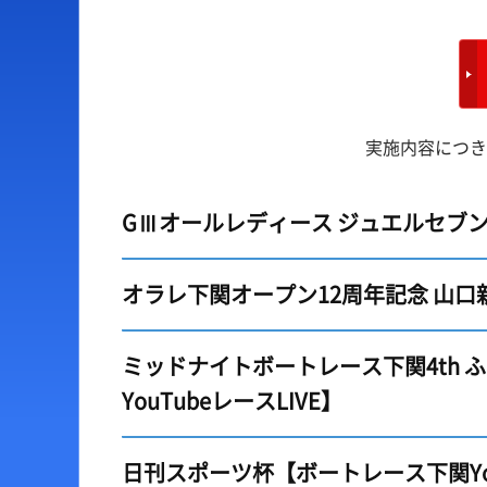
出場予定選手一覧
ボートデータ
レース展望
出目データ
レース一覧
水面特性・進入コース
実施内容につき
レース結果一覧
潮見表
GⅢオールレディース ジュエルセブンカ
オラレ下関オープン12周年記念 山口新
ミッドナイトボートレース下関4th 
YouTubeレースLIVE】
日刊スポーツ杯【ボートレース下関You