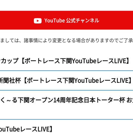
ピックアップレーサー
モーター抽選結果・前検タイムランキング
下関水面攻略動画
無料バス運行サービス
イ
新人レーサー紹介
YouTube 公式チャンネル
得点率ランキング
ボートレース下関
公式
山口支部選手一覧(オフィシャル)
別情報
進入コース別選手成績
Mooovi下関
キ
ましては、諸事情により変更となる場合がありますのでご了承
今節の進入コース別成績・決まり手
ロイヤル席・個室ロイヤル席
出
ップ【ボートレース下関YouTubeレースLIVE】
聞社杯【ボートレース下関YouTubeレースLIVE
ふく～る下関オープン14周年記念日本トーター杯 
TubeレースLIVE】