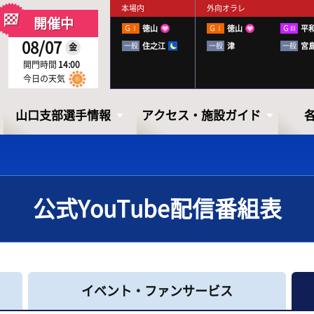
本場内
外向オラレ
開催中
ＧⅠ
徳山
ＧⅠ
徳山
ＧⅢ
平
08/07
一般
住之江
一般
津
一般
宮
金
開門時間
14:00
今日の天気
山口支部選手情報
アクセス・施設ガイド
公式YouTube配信番組表
山口支部選手情報
アクセス・
施設ガイド
山口ボートレーサーズファイル
イベント・ファンサービス
出走表・前日予想PDF
下関徹底攻略ブック
アクセス
お