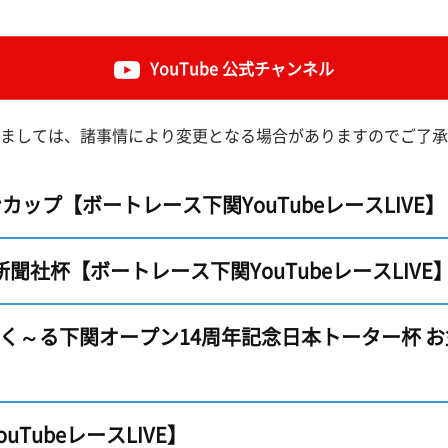
ピックアップレーサー
モーター抽選結果・前検タイムランキング
下関水面攻略動画
無料バス運行サービス
イ
新人レーサー紹介
YouTube 公式チャンネル
得点率ランキング
ボートレース下関
公式
山口支部選手一覧(オフィシャル)
別情報
進入コース別選手成績
Mooovi下関
キ
ましては、諸事情により変更となる場合がありますのでご了承
今節の進入コース別成績・決まり手
ロイヤル席・個室ロイヤル席
出
ップ【ボートレース下関YouTubeレースLIVE】
聞社杯【ボートレース下関YouTubeレースLIVE
ふく～る下関オープン14周年記念日本トーター杯 
TubeレースLIVE】