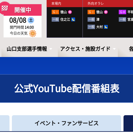
本場内
外向オラレ
開催中
ＧⅠ
徳山
ＧⅠ
徳山
ＧⅢ
平
08/08
一般
住之江
一般
津
一般
宮
土
一般
大村
開門時間
14:00
今日の天気
山口支部選手情報
アクセス・施設ガイド
公式YouTube配信番組表
山口支部選手情報
アクセス・
施設ガイド
山口ボートレーサーズファイル
イベント・ファンサービス
出走表・前日予想PDF
下関徹底攻略ブック
アクセス
お