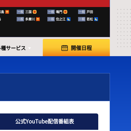
和島
一般
三国
一般
鳴門
一般
戸田
島
一般
多摩川
一般
住之江
一般
若松
開催日程
各種サービス
各種サービス
公式YouTube配信番組表
知らせ
ふく～る下関
ボートレースの楽