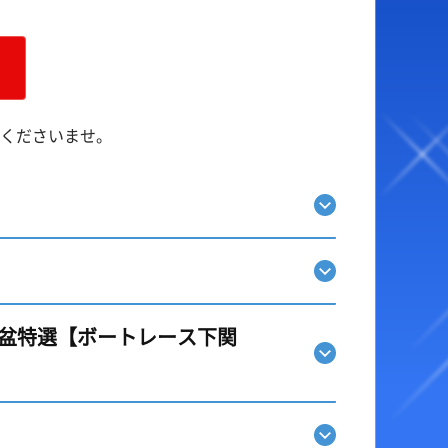
ベント・ファンサービス
オラレ下関
YouTube配信番組表
BTSながと
ャッシュレス投票サービス
くださいませ。
走表・予想メルマガ
】
お盆特選【ボートレース下関