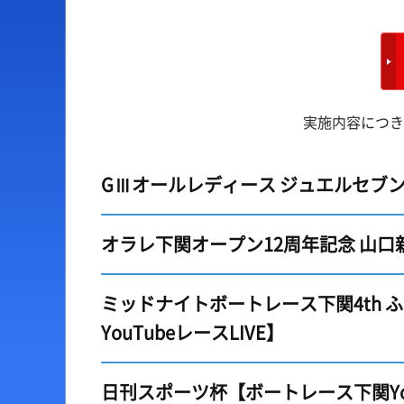
出場予定選手一覧
ボートデータ
レース展望
出目データ
レース一覧
水面特性・進入コース
実施内容につき
レース結果一覧
潮見表
GⅢオールレディース ジュエルセブンカ
オラレ下関オープン12周年記念 山口新
ミッドナイトボートレース下関4th 
YouTubeレースLIVE】
日刊スポーツ杯【ボートレース下関You