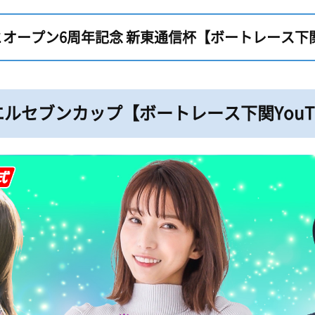
ープン6周年記念 新東通信杯【ボートレース下関Yo
ルセブンカップ【ボートレース下関YouTub