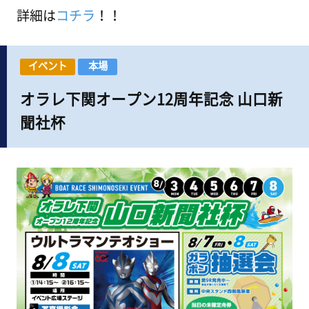
詳細は
コチラ
！！
イベント
本場
オラレ下関オープン12周年記念 山口新
聞社杯