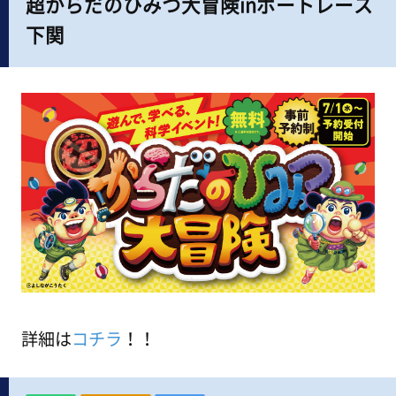
超からだのひみつ大冒険inボートレース
下関
詳細は
コチラ
！！