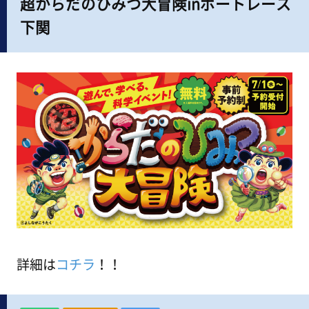
超からだのひみつ大冒険inボートレース
下関
詳細は
コチラ
！！