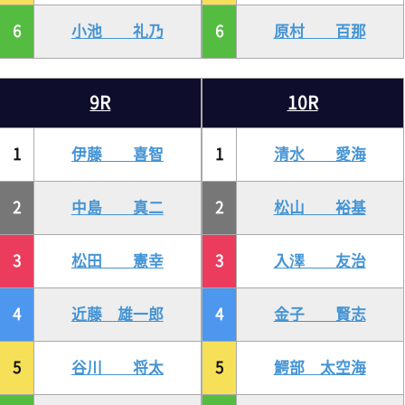
6
小池 礼乃
6
原村 百那
9R
10R
1
伊藤 喜智
1
清水 愛海
2
中島 真二
2
松山 裕基
3
松田 憲幸
3
入澤 友治
4
近藤 雄一郎
4
金子 賢志
5
谷川 将太
5
鰐部 太空海