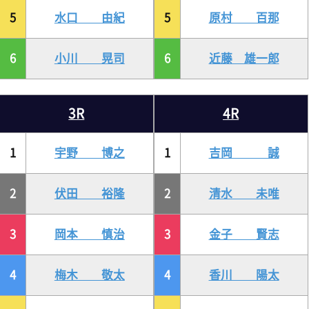
5
水口 由紀
5
原村 百那
6
小川 晃司
6
近藤 雄一郎
3R
4R
1
宇野 博之
1
吉岡 誠
2
伏田 裕隆
2
清水 未唯
3
岡本 慎治
3
金子 賢志
4
梅木 敬太
4
香川 陽太