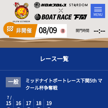
MENU
08/09
--:--
非開催
開門時間
日
レース一覧
ミッドナイトボートレース下関5th マ
一般
クール杯争奪戦
7
15
16
17
18
19