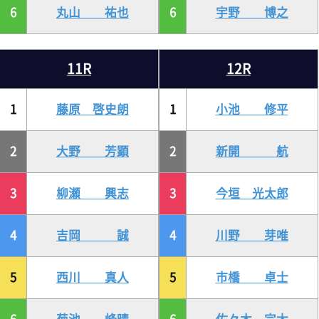
6
丸山 祐也
6
宇野 博之
11R
12R
1
藤原 啓史朗
1
小池 修平
2
大野 芳顕
2
新開 航
3
柳瀬 興志
3
今垣 光太郎
4
吉岡 誠
4
川野 芽唯
5
西川 真人
5
市橋 卓士