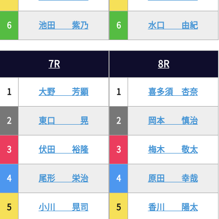
6
池田 紫乃
6
水口 由紀
7R
8R
1
大野 芳顕
1
喜多須 杏奈
2
東口 晃
2
岡本 慎治
3
伏田 裕隆
3
梅木 敬太
4
尾形 栄治
4
原田 幸哉
5
小川 晃司
5
香川 陽太