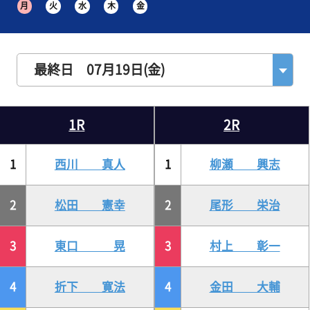
月
火
水
木
金
最終日 07月19日(金)
1R
2R
1
西川 真人
1
柳瀬 興志
2
松田 憲幸
2
尾形 栄治
3
東口 晃
3
村上 彰一
4
折下 寛法
4
金田 大輔