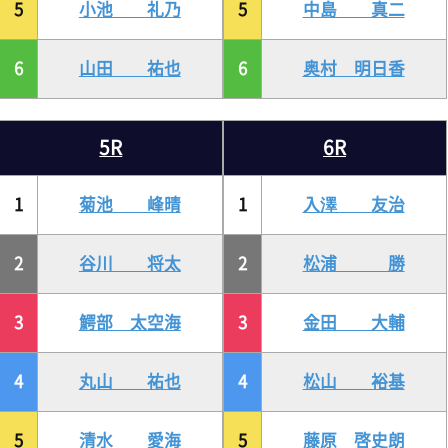
5
小池 礼乃
5
中島 真二
6
山田 祐也
6
奥村 明日香
5R
6R
1
菊池 峰晴
1
入澤 友治
2
谷川 将太
2
松浦 勝
3
鰐部 太空海
3
金田 大輔
4
丸山 祐也
4
松山 裕基
5
清水 愛海
5
藤原 啓史朗