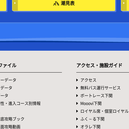
潮見表
ファイル
アクセス・施設ガイド
ターデータ
アクセス
トデータ
無料バス運行サービス
データ
ボートレース下関
特性・進入コース別情報
Mooovi下関
表
ロイヤル席・個室ロイヤル
徹底攻略ブック
ふく～る下関
水面攻略動画
オラレ下関