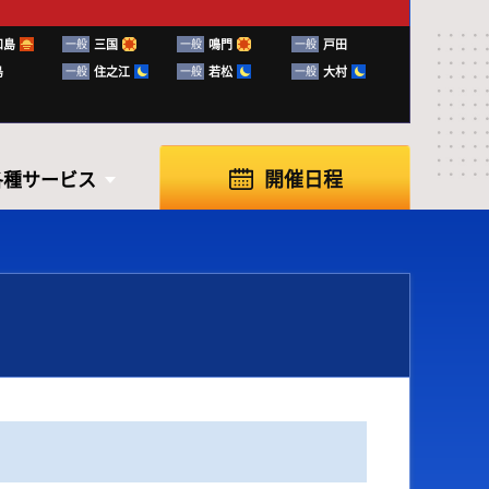
和島
一般
三国
一般
鳴門
一般
戸田
島
一般
住之江
一般
若松
一般
大村
開催日程
各種サービス
各種サービス
知らせ
ふく～る下関
ボートレースの楽