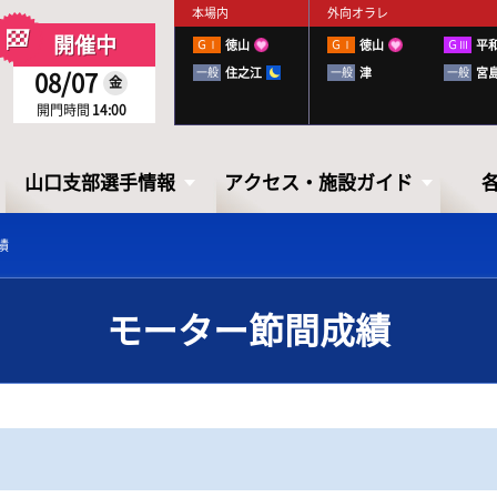
本場内
外向オラレ
開催中
ＧⅠ
徳山
ＧⅠ
徳山
ＧⅢ
平
一般
住之江
一般
津
一般
宮
08/07
金
開門時間
14:00
山口支部選手情報
アクセス・施設ガイド
績
モーター節間成績
山口支部選手情報
アクセス・
施設ガイド
山口ボートレーサーズファイル
出走表・前日予想PDF
下関徹底攻略ブック
アクセス
お