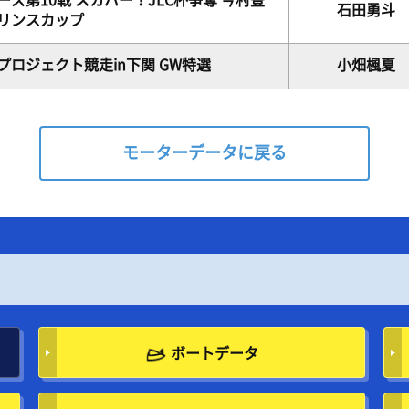
ズ第10戦 スカパー！JLC杯争奪 今村豊
石田勇斗
リンスカップ
プロジェクト競走in下関 GW特選
小畑楓夏
モーターデータに戻る
ボートデータ