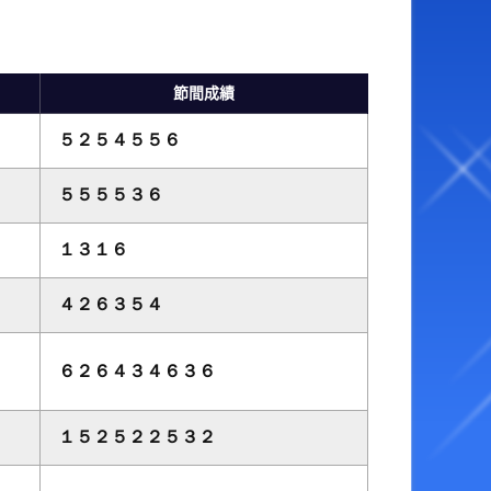
ベント・ファンサービス
オラレ下関
YouTube配信番組表
BTSながと
節間成績
ャッシュレス投票サービス
５２５４５５６
走表・予想メルマガ
５５５５３６
１３１６
４２６３５４
６２６４３４６３６
１５２５２２５３２