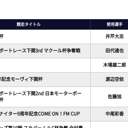
ピックアップレーサー
モーター抽選結果・前検タイムランキング
下関水面攻略動画
無料バス運行サービス
イ
新人レーサー紹介
得点率ランキング
ボートレース下関
公式
山口支部選手一覧(オフィシャル)
競走タイトル
使用選手
別情報
進入コース別選手成績
Mooovi下関
キ
杯
井芹大志
今節の進入コース別成績・決まり手
ロイヤル席・個室ロイヤル席
出
ボートレース下関3rd マクール杯争奪戦
田代達也
木場雄二郎
年記念モーヴィ下関杯
渡辺空依
ボートレース下関2nd 日本モーターボー
佐藤旭
杯
イター9周年記念COME ON！FM CUP
中尾彩香