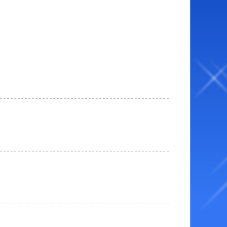
ベント・ファンサービス
オラレ下関
YouTube配信番組表
BTSながと
ャッシュレス投票サービス
走表・予想メルマガ