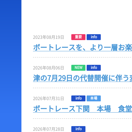
出場予定選手一覧
ボートデータ
レース展望
出目データ
レース一覧
水面特性・進入コース
2023年08月19日
重要
info
レース結果一覧
潮見表
ボートレースを、より一層お楽
2026年08月06日
NEW
info
津の7月29日の代替開催に伴
2026年07月31日
info
本場
ボートレース下関 本場 食堂
2026年07月28日
info