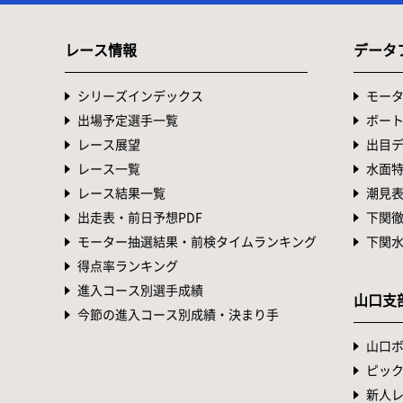
レース情報
データ
シリーズインデックス
モー
出場予定選手一覧
ボー
レース展望
出目
レース一覧
水面
レース結果一覧
潮見
出走表・前日予想PDF
下関
モーター抽選結果・前検タイムランキング
下関
得点率ランキング
進入コース別選手成績
山口支
今節の進入コース別成績・決まり手
山口
ピッ
新人