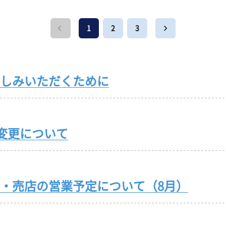
ピックアップレーサー
モーター抽選結果・前検タイムランキング
下関水面攻略動画
無料バス運行サービス
イ
新人レーサー紹介
1
2
3
得点率ランキング
ボートレース下関
公式
山口支部選手一覧(オフィシャル)
別情報
進入コース別選手成績
Mooovi下関
キ
今節の進入コース別成績・決まり手
ロイヤル席・個室ロイヤル席
出
しみいただくために
う変更について
・売店の営業予定について（8月）