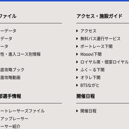
ファイル
アクセス・施設ガイド
ターデータ
アクセス
トデータ
無料バス運行サービス
データ
ボートレース下関
特性・進入コース別情報
Mooovi下関
表
ロイヤル席・個室ロイヤル
徹底攻略ブック
ふく～る下関
水面攻略動画
オラレ下関
BTSながと
部選手情報
開催日程
ボートレーサーズファイル
開催日程
クアップレーサー
レーサー紹介