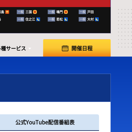
和島
一般
三国
一般
鳴門
一般
戸田
島
一般
住之江
一般
若松
一般
大村
開催日程
各種サービス
各種サービス
公式YouTube配信番組表
知らせ
ふく～る下関
ボートレースの楽