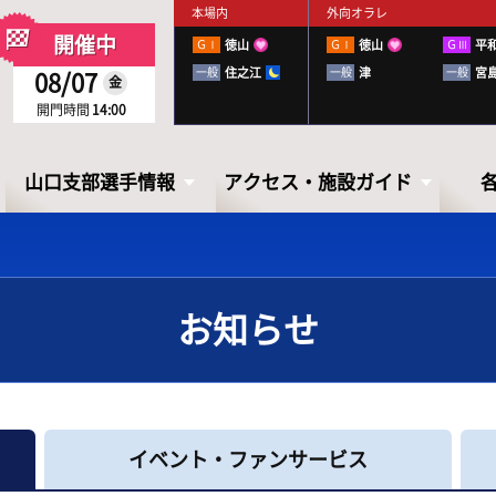
本場内
外向オラレ
開催中
ＧⅠ
徳山
ＧⅠ
徳山
ＧⅢ
平
一般
住之江
一般
津
一般
宮
08/07
金
開門時間
14:00
山口支部選手情報
アクセス・施設ガイド
お知らせ
山口支部選手情報
アクセス・
施設ガイド
山口ボートレーサーズファイル
イベント・ファンサービス
出走表・前日予想PDF
下関徹底攻略ブック
アクセス
お