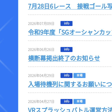
7月28日6レース 接戦ゴール
2026年07月09日
info
令和9年度「SGオーシャンカ
2026年06月26日
info
横断幕掲出終了のお知らせ
2026年04月29日
info
本場
入場待機列に関するお願いにつ
2026年04月27日
info
本場
VRスプラッシュバトル運営方