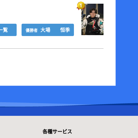
一覧
大場 恒季
優勝者
各種サービス