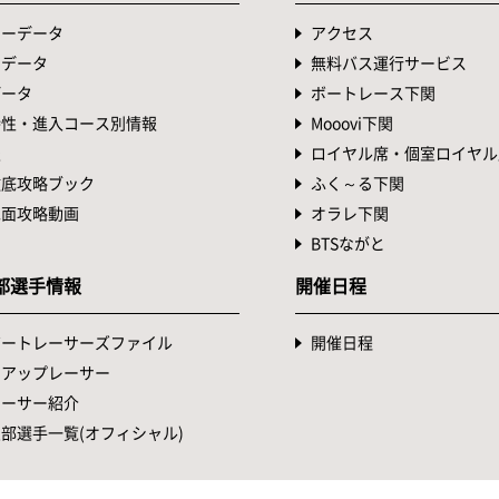
ターデータ
アクセス
トデータ
無料バス運行サービス
データ
ボートレース下関
特性・進入コース別情報
Mooovi下関
表
ロイヤル席・個室ロイヤル
徹底攻略ブック
ふく～る下関
水面攻略動画
オラレ下関
BTSながと
部選手情報
開催日程
ボートレーサーズファイル
開催日程
クアップレーサー
レーサー紹介
部選手一覧(オフィシャル)