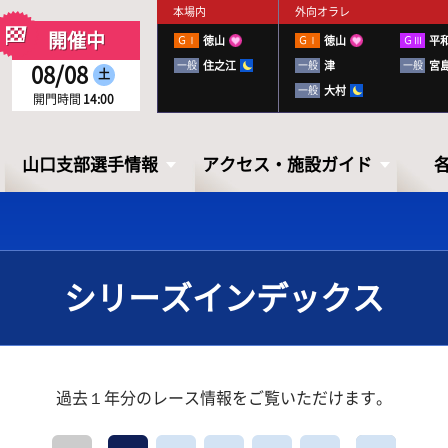
本場内
外向オラレ
開催中
ＧⅠ
徳山
ＧⅠ
徳山
ＧⅢ
平
一般
住之江
一般
津
一般
宮
08/08
土
一般
大村
開門時間
14:00
山口支部選手情報
アクセス・施設ガイド
シリーズインデックス
山口支部選手情報
アクセス・
施設ガイド
過去１年分のレース情報をご覧いただけます。
山口ボートレーサーズファイル
出走表・前日予想PDF
下関徹底攻略ブック
アクセス
お