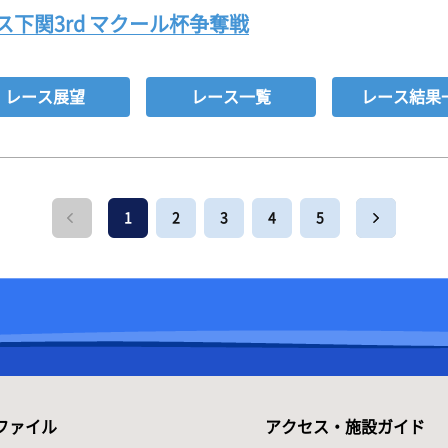
下関3rd マクール杯争奪戦
レース展望
レース一覧
レース結果
1
2
3
4
5
ファイル
アクセス・施設ガイド