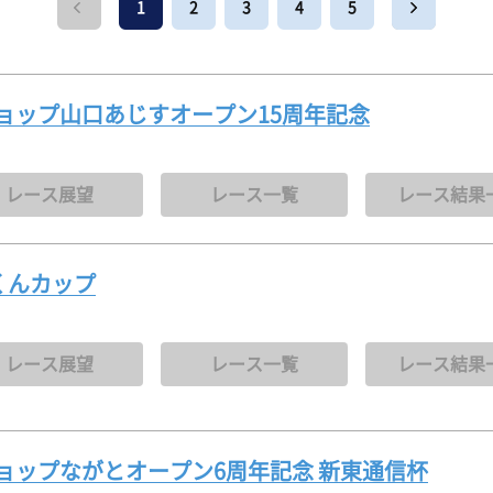
ピックアップレーサー
1
2
3
4
5
モーター抽選結果・前検タイムランキング
下関水面攻略動画
無料バス運行サービス
イ
新人レーサー紹介
得点率ランキング
ボートレース下関
公式
山口支部選手一覧(オフィシャル)
ョップ山口あじすオープン15周年記念
別情報
進入コース別選手成績
Mooovi下関
キ
今節の進入コース別成績・決まり手
ロイヤル席・個室ロイヤル席
出
レース展望
レース一覧
レース結果
くんカップ
レース展望
レース一覧
レース結果
ョップながとオープン6周年記念 新東通信杯