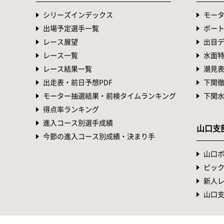
シリーズインデックス
モー
出場予定選手一覧
ボー
レース展望
出目
レース一覧
水面
レース結果一覧
潮見
出走表・前日予想PDF
下関
モーター抽選結果・前検タイムランキング
下関
得点率ランキング
進入コース別選手成績
山口支
今節の進入コース別成績・決まり手
山口
ピッ
新人
山口支