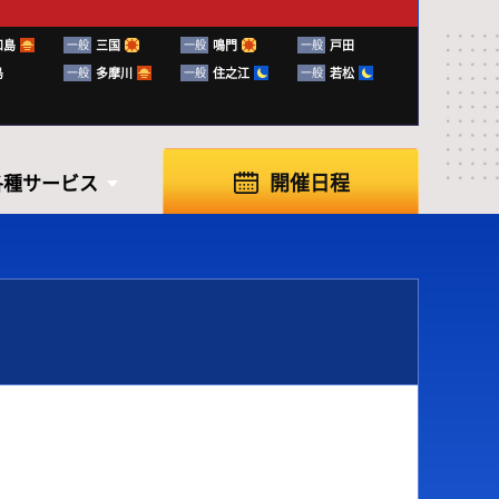
和島
一般
三国
一般
鳴門
一般
戸田
島
一般
多摩川
一般
住之江
一般
若松
開催日程
各種サービス
各種サービス
知らせ
ふく～る下関
ボートレースの楽