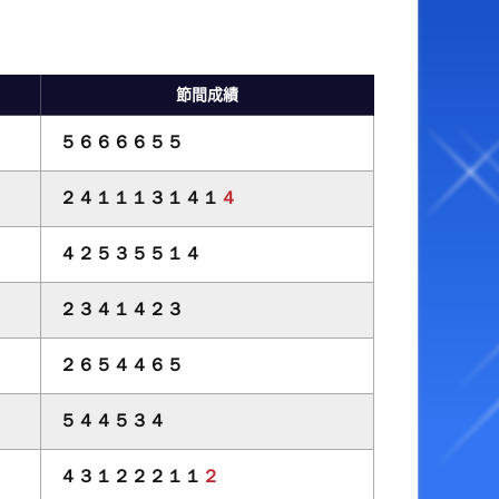
ベント・ファンサービス
オラレ下関
YouTube配信番組表
BTSながと
節間成績
ャッシュレス投票サービス
５６６６６５５
走表・予想メルマガ
２４１１１３１４１
４
４２５３５５１４
２３４１４２３
２６５４４６５
５４４５３４
４３１２２２１１
２