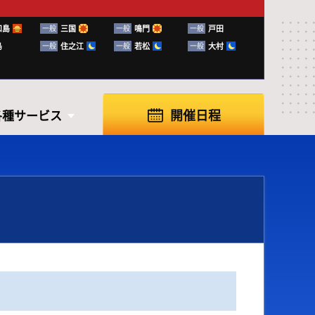
和島
一般
三国
一般
鳴門
一般
戸田
島
一般
住之江
一般
若松
一般
大村
開催日程
各種サービス
各種サービス
知らせ
ふく～る下関
ボートレースの楽