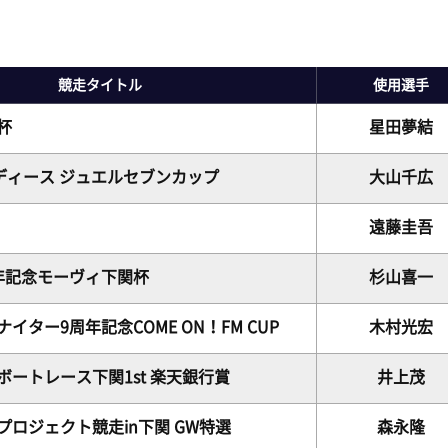
ピックアップレーサー
モーター抽選結果・前検タイムランキング
下関水面攻略動画
無料バス運行サービス
イ
新人レーサー紹介
得点率ランキング
ボートレース下関
公式
山口支部選手一覧(オフィシャル)
競走タイトル
使用選手
別情報
進入コース別選手成績
Mooovi下関
キ
杯
星田夢結
今節の進入コース別成績・決まり手
ロイヤル席・個室ロイヤル席
出
ディース ジュエルセブンカップ
大山千広
遠藤圭吾
年記念モーヴィ下関杯
杉山喜一
イター9周年記念COME ON！FM CUP
木村光宏
ボートレース下関1st 楽天銀行賞
井上茂
プロジェクト競走in下関 GW特選
森永隆