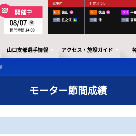
本場内
外向オラレ
開催中
ＧⅠ
徳山
ＧⅠ
徳山
ＧⅢ
平
一般
住之江
一般
津
一般
宮
08/07
金
開門時間
14:00
山口支部選手情報
アクセス・施設ガイド
績
モーター節間成績
山口支部選手情報
アクセス・
施設ガイド
山口ボートレーサーズファイル
出走表・前日予想PDF
下関徹底攻略ブック
アクセス
お