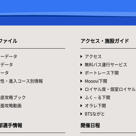
ファイル
アクセス・施設ガイド
ターデータ
アクセス
トデータ
無料バス運行サービス
データ
ボートレース下関
特性・進入コース別情報
Mooovi下関
表
ロイヤル席・個室ロイヤル
徹底攻略ブック
ふく～る下関
水面攻略動画
オラレ下関
BTSながと
部選手情報
開催日程