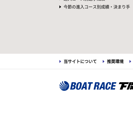
今節の進入コース別成績・決まり手
当サイトについて
推奨環境