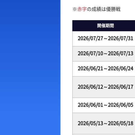
※
赤字
の成績は優勝戦
出場予定選手一覧
ボー
レース展望
出目
開催期間
レース一覧
水面
2026/07/27～2026/07/31
レース結果一覧
潮見
2026/07/10～2026/07/13
2026/06/21～2026/06/24
2026/06/12～2026/06/17
2026/06/01～2026/06/05
2026/05/13～2026/05/18