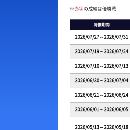
※
赤字
の成績は優勝戦
出場予定選手一覧
ボー
レース展望
出目
開催期間
レース一覧
水面
2026/07/27～2026/07/31
レース結果一覧
潮見
2026/07/19～2026/07/24
2026/07/10～2026/07/13
2026/06/30～2026/07/04
2026/06/21～2026/06/24
2026/06/01～2026/06/05
2026/05/13～2026/05/18