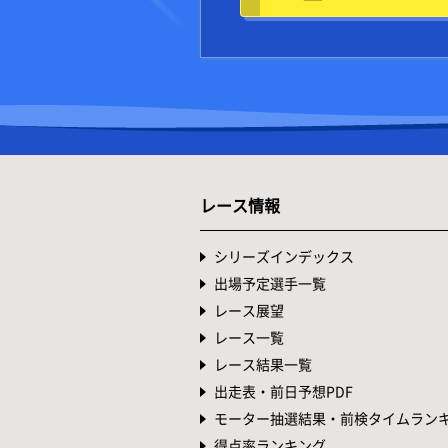
レース情報
シリーズインデックス
出場予定選手一覧
レース展望
レース一覧
レース結果一覧
出走表・前日予想PDF
モーター抽選結果・前検タイムラン
得点率ランキング