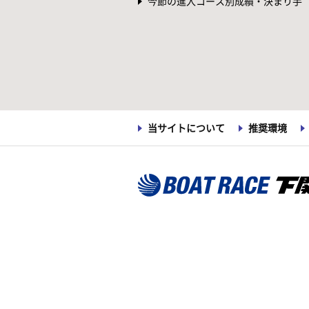
今節の進入コース別成績・決まり手
当サイトについて
推奨環境