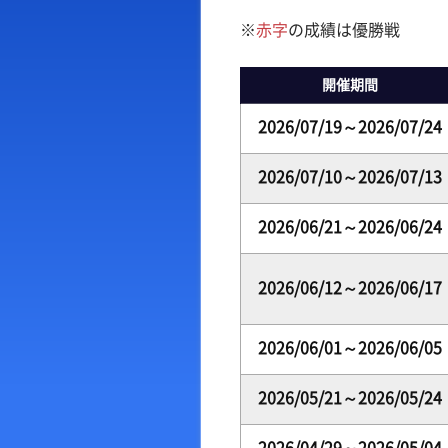
※
赤字
の成績は優勝戦
出場予定選手一覧
ボー
レース展望
出目
開催期間
レース一覧
水面
2026/07/19～2026/07/24
レース結果一覧
潮見
2026/07/10～2026/07/13
2026/06/21～2026/06/24
2026/06/12～2026/06/17
2026/06/01～2026/06/05
2026/05/21～2026/05/24