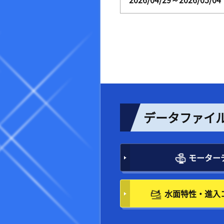
2026/04/29～2026/05/04
データファイ
モーター
水面特性・進入