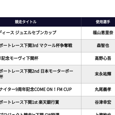
ピックアップレーサー
モーター抽選結果・前検タイムランキング
下関水面攻略動画
無料バス運行サービス
イ
新人レーサー紹介
得点率ランキング
ボートレース下関
公式
山口支部選手一覧(オフィシャル)
競走タイトル
使用選手
別情報
進入コース別選手成績
Mooovi下関
キ
ディース ジュエルセブンカップ
福山恵里奈
今節の進入コース別成績・決まり手
ロイヤル席・個室ロイヤル席
出
ボートレース下関3rd マクール杯争奪戦
森智也
年記念モーヴィ下関杯
高野心吾
ボートレース下関2nd 日本モーターボー
末永祐輝
杯
イター9周年記念COME ON！FM CUP
丸尾義孝
ボートレース下関1st 楽天銀行賞
谷津幸宏