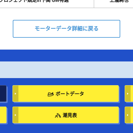
プロジェクト競走in下関 GW特選
上瀧絢也
モーターデータ詳細に戻る
ボートデータ
潮見表