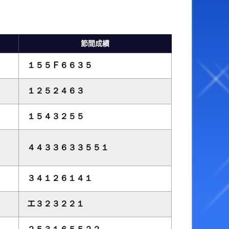
ベント・ファンサービス
オラレ下関
YouTube配信番組表
BTSながと
節間成績
ャッシュレス投票サービス
１５５Ｆ６６３５
走表・予想メルマガ
１２５２４６３
１５４３２５５
４４３３６３３５５１
３４１２６１４１
エ３２３２２１