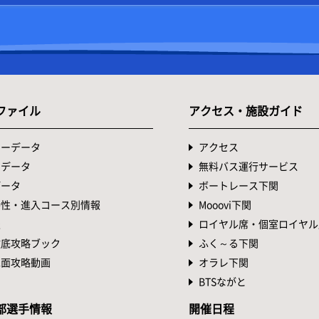
ファイル
アクセス・施設ガイド
ターデータ
アクセス
トデータ
無料バス運行サービス
データ
ボートレース下関
特性・進入コース別情報
Mooovi下関
表
ロイヤル席・個室ロイヤル
徹底攻略ブック
ふく～る下関
水面攻略動画
オラレ下関
BTSながと
部選手情報
開催日程