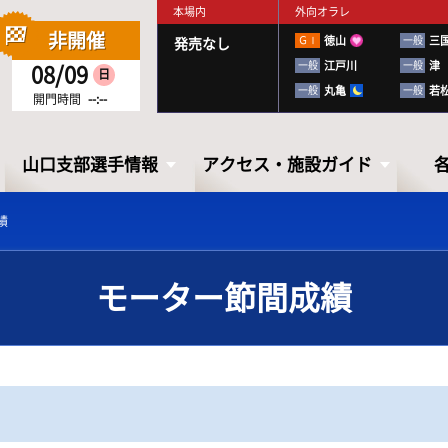
本場内
外向オラレ
非開催
ＧⅠ
徳山
一般
三
発売なし
一般
江戸川
一般
津
08/09
日
一般
丸亀
一般
若
開門時間
--:--
山口支部選手情報
アクセス・施設ガイド
績
モーター節間成績
山口支部選手情報
アクセス・
施設ガイド
山口ボートレーサーズファイル
出走表・前日予想PDF
下関徹底攻略ブック
アクセス
お