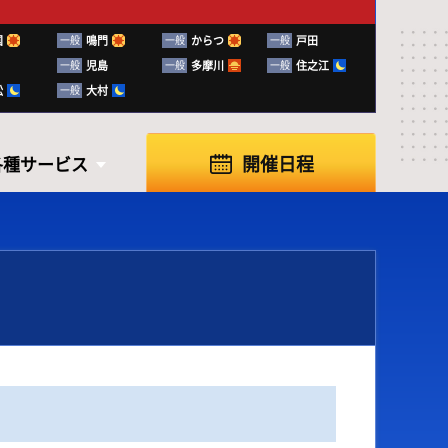
国
一般
鳴門
一般
からつ
一般
戸田
一般
児島
一般
多摩川
一般
住之江
松
一般
大村
開催日程
各種サービス
各種サービス
知らせ
ふく～る下関
ボートレースの楽