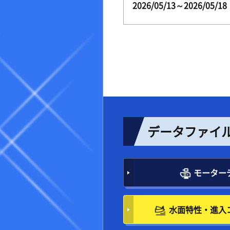
2026/05/13～2026/05/18
データファイ
モーター
水面特性・進入