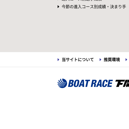
今節の進入コース別成績・決まり手
当サイトについて
推奨環境