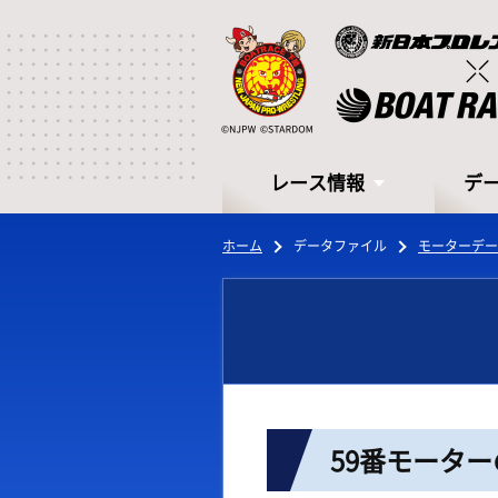
レース情報
デ
ホーム
データファイル
モーターデー
レース情報
デ
59番モータ
シリーズインデックス
モー