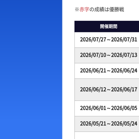
※
赤字
の成績は優勝戦
出場予定選手一覧
ボー
レース展望
出目
開催期間
レース一覧
水面
2026/07/27～2026/07/31
レース結果一覧
潮見
2026/07/10～2026/07/13
2026/06/21～2026/06/24
2026/06/12～2026/06/17
2026/06/01～2026/06/05
2026/05/21～2026/05/24