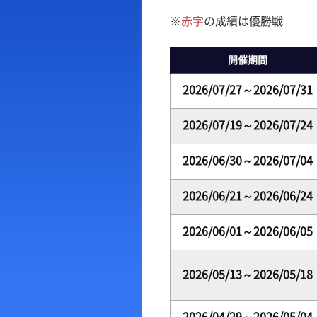
※
赤字
の成績は優勝戦
出場予定選手一覧
ボー
レース展望
出目
開催期間
レース一覧
水面
2026/07/27～2026/07/31
レース結果一覧
潮見
2026/07/19～2026/07/24
2026/06/30～2026/07/04
2026/06/21～2026/06/24
2026/06/01～2026/06/05
2026/05/13～2026/05/18