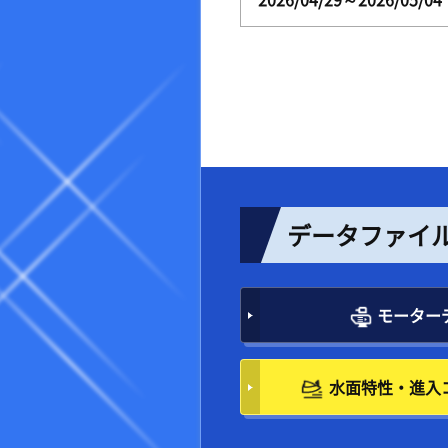
2026/04/29～2026/05/04
データファイ
モーター
水面特性・進入