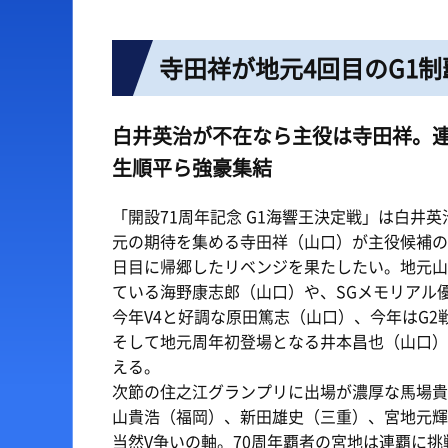
出場予定選手一覧
ボートデータ
寺田祥が地元4回目のG1制
レース展望
出目データ
レース一覧
水面特性・進入コース
白井英治が不在なら主役は寺田祥。
レース結果一覧
潮見表
生順平ら強豪集結
「開設71周年記念 G1海響王決定戦」は白井
元の期待を集める寺田祥（山口）が主役候補の筆
日目に帰郷したリベンジを果たしたい。地元山
ている海野康志郎（山口）や、SGメモリアル
今年V4と好調な原田篤志（山口）、今年はG
そして地元周年初登場となる井本昌也（山口）
える。
次節の住之江グランプリに出場が濃厚な馬場貴
山貴浩（福岡）、新田雄史（三重）、宮地元輝
当然V争いの軸。70周年覇者の宮地は連覇に挑