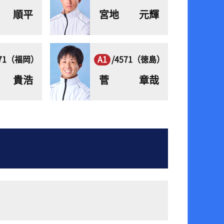
 順平
宮地 元輝
371（福岡）
A1
/4571（徳島）
 貴浩
菅 章哉