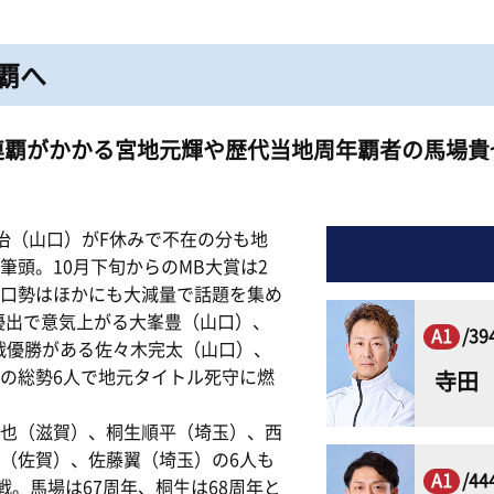
ピックアップレーサー
モーター抽選結果・前検タイムランキング
下関水面攻略動画
無料バス運行サービス
イ
新人レーサー紹介
覇へ
得点率ランキング
ボートレース下関
公式
山口支部選手一覧(オフィシャル)
別情報
進入コース別選手成績
Mooovi下関
キ
連覇がかかる宮地元輝や歴代当地周年覇者の馬場貴
今節の進入コース別成績・決まり手
ロイヤル席・個室ロイヤル席
出
英治（山口）がF休みで不在の分も地
頭。10月下旬からのMB大賞は2
口勢はほかにも大減量で話題を集め
優出で意気上がる大峯豊（山口）、
A1
/3
2戦優勝がある佐々木完太（山口）、
の総勢6人で地元タイトル死守に燃
寺
也（滋賀）、桐生順平（埼玉）、西
（佐賀）、佐藤翼（埼玉）の6人も
A1
/4
戦。馬場は67周年、桐生は68周年と