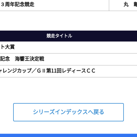
３周年記念競走
丸 
競走タイトル
ト大賞
記念 海響王決定戦
チャレンジカップ／ＧⅡ第11回レディースＣＣ
シリーズインデックスへ戻る