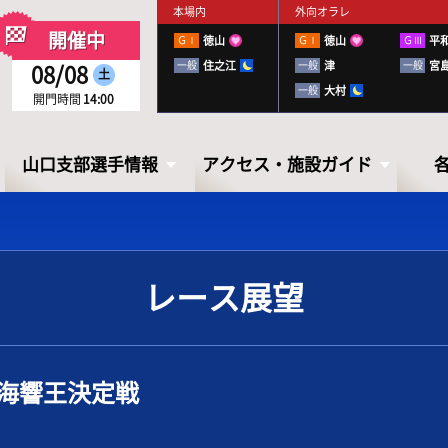
本場内
外向オラレ
開催中
ＧⅠ
徳山
ＧⅠ
徳山
ＧⅢ
平
一般
住之江
一般
津
一般
宮
08/08
土
一般
大村
開門時間
14:00
山口支部選手情報
アクセス・施設ガイド
レース展望
山口支部選手情報
アクセス・
施設ガイド
Ⅰ海響王決定戦
山口ボートレーサーズファイル
出走表・前日予想PDF
下関徹底攻略ブック
アクセス
お