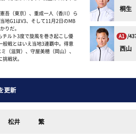
桐生
憲吾（東京）、重成一人（香川）ら
地G1はV3、そして11月2日のMB
かりだ。
でもチルト3度で旋風を巻き起こし優
A1
/4
一般戦とはいえ当地3連覇中。得意
西山
エミ（滋賀）、守屋美穂（岡山）、
に挑戦状。
を更新
松井 繁