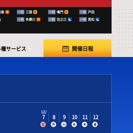
和島
一般
三国
一般
鳴門
一般
戸田
島
一般
多摩川
一般
住之江
一般
若松
開催日程
各種サービス
各種サービス
12
7
8
9
10
11
12
日
月
火
水
木
金
知らせ
ふく～る下関
ボートレースの楽