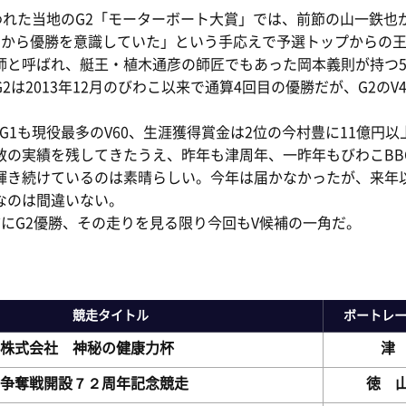
行われた当地のG2「モーターボート大賞」では、前節の山一鉄
から優勝を意識していた」という手応えで予選トップからの王道
師と呼ばれ、艇王・植木通彦の師匠でもあった岡本義則が持つ5
2は2013年12月のびわこ以来で通算4回目の優勝だが、G2の
、G1も現役最多のV60、生涯獲得賞金は2位の今村豊に11億円
数の実績を残してきたうえ、昨年も津周年、一昨年もびわこBBC
輝き続けているのは素晴らしい。今年は届かなかったが、来年
なのは間違いない。
前にG2優勝、その走りを見る限り今回もV候補の一角だ。
競走タイトル
ボートレ
株式会社 神秘の健康力杯
争奪戦開設７２周年記念競走
徳 