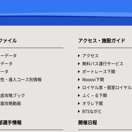
ファイル
アクセス・施設ガイド
ターデータ
アクセス
トデータ
無料バス運行サービス
データ
ボートレース下関
特性・進入コース別情報
Mooovi下関
表
ロイヤル席・個室ロイヤル
徹底攻略ブック
ふく～る下関
水面攻略動画
オラレ下関
BTSながと
部選手情報
開催日程