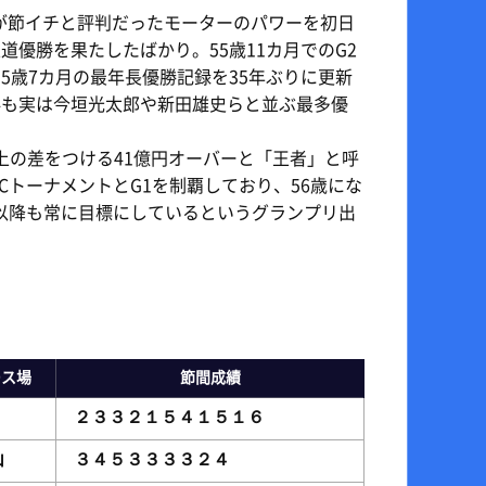
也が節イチと評判だったモーターのパワーを初日
優勝を果たしたばかり。55歳11カ月でのG2
5歳7カ月の最年長優勝記録を35年ぶりに更新
V4も実は今垣光太郎や新田雄史らと並ぶ最多優
以上の差をつける41億円オーバーと「王者」と呼
トーナメントとG1を制覇しており、56歳にな
以降も常に目標にしているというグランプリ出
ース場
節間成績
津
２３３２１５４１５１６
山
３４５３３３３２４