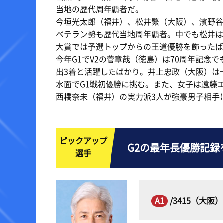
当地の歴代周年覇者だ。
今垣光太郎（福井）、松井繁（大阪）、濱野谷
ベテラン勢も歴代当地周年覇者。中でも松井は当
大賞では予選トップからの王道優勝を飾ったば
今年G1でV2の菅章哉（徳島）は70周年記念
出3着と活躍したばかり。井上忠政（大阪）は
水面でG1戦初優勝に挑む。また、女子は遠藤
西橋奈未（福井）の実力派3人が強豪男子相手
ピックアップ
G2の最年長優勝記録
選手
A1
/3415（大阪）