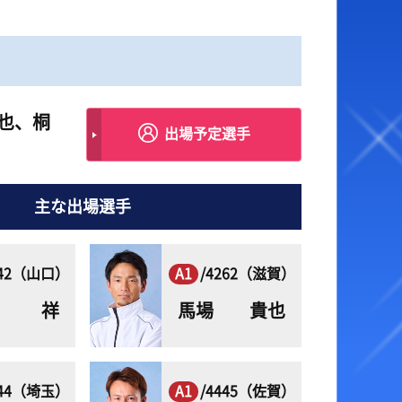
ベント・ファンサービス
オラレ下関
YouTube配信番組表
BTSながと
ャッシュレス投票サービス
也、桐
走表・予想メルマガ
出場予定選手
主な出場選手
942（山口）
A1
/4262（滋賀）
田 祥
馬場 貴也
444（埼玉）
A1
/4445（佐賀）