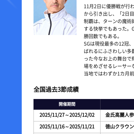
11月2日に優勝戦が
から引き出し、「2日目
制覇は、ターンの魔術
する快挙でもあった。G
勝回数でもある。
SGは現役最多の12冠
ばれるにふさわしい多
った今なお上の舞台で
場をめざせるレーサー
当地ではわずか1カ月
全国過去3節成績
開催期間
2025/11/27～2025/12/02
金氏高麗人参
2025/11/16～2025/11/21
徳山クラウン