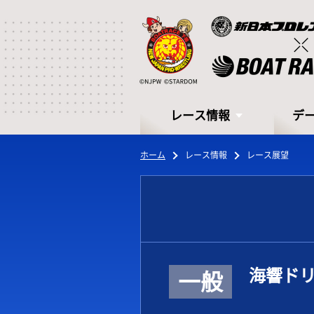
レース情報
デ
ホーム
レース情報
レース展望
レース情報
デ
海響ドリ
一般
シリーズインデックス
モー