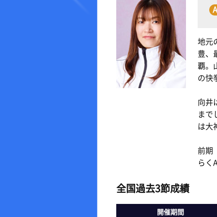
地元
豊、
覇。
の快
向井
まで
は大
前期
らく
全国過去3節成績
開催期間