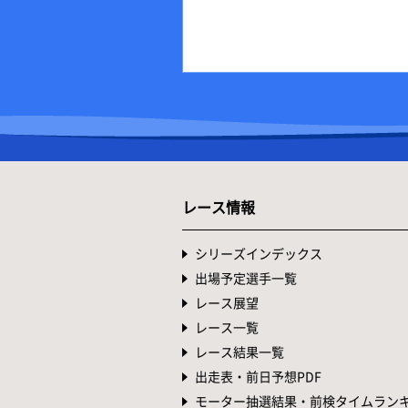
レース情報
シリーズインデックス
出場予定選手一覧
レース展望
レース一覧
レース結果一覧
出走表・前日予想PDF
モーター抽選結果・前検タイムラン