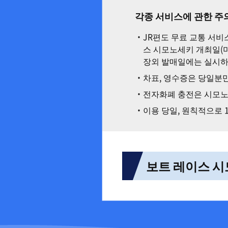
각종 서비스에 관한 주
JR편도 무료 교통 서비
간몬 국도 터널·고속
스 시모노세키 개최일(
장외 발매일에는 실시하
간몬 국도 터널, 간몬쿄 다리
간몬 기선 편도 무료
차표, 영수증은 당일분만
으신 당일의 영수증과 “e
화폐를 “e∼홋! 카드”에
전자화폐 충전은 시모노
모지항에서 가라토까지 간
JR 산요 신칸센으로 오
(18:00까지 교부함) 및
이용 당일, 원칙적으로 
후역”에서 하차하시면 
※간몬 국도 터널 통행료: 보통
자화폐를 “e∼홋! 카드”에
※대상 구간보다 짧은 구간을 
상기 대상 구간을 초과해 더
※ETC를 이용 중이신 경우 
보트 레이스 시
JR편도 무료 교통 
전철 이용 시에 JR 조후
기타큐슈 도시고속도
홋! 카드
”를 중앙 관객석1
승차 증명서와 교환하는 방
기타큐슈 도시고속도로 톨게