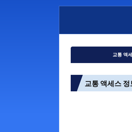
出場予定選手一覧
ボー
レース展望
出目
レース一覧
水面
レース結果一覧
潮見
교통 액
교통 액세스 정