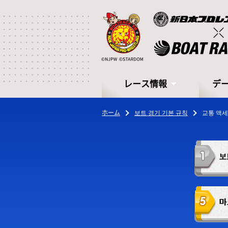
レース情報
デ
ホーム
보트 경기 기본 규칙
교통 액
レース情報
デ
シリーズインデックス
モー