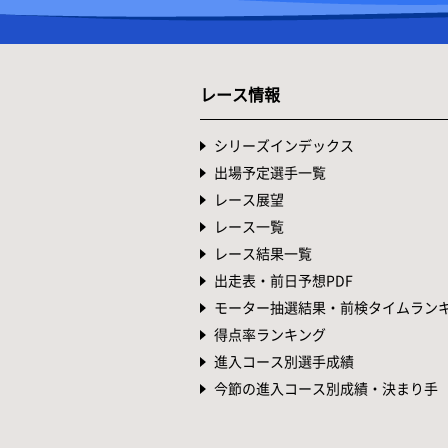
통행료와 동일금액(상한 52
당일의 승차 증명서: 사용필
※기타큐슈 도시고속도로 통행료:
※ETC를 이용 중이신 경우 
レース情報
호텔 
シリーズインデックス
出場予定選手一覧
レース展望
レース一覧
レース結果一覧
出走表・前日予想PDF
モーター抽選結果・前検タイムラン
지금 서비스
得点率ランキング
進入コース別選手成績
今節の進入コース別成績・決まり手