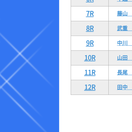
7R
藤山
8R
武重
9R
中川
10R
山
11R
長尾
12R
田中