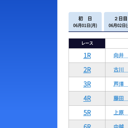
出場予定選手一覧
ボー
初 日
２日目
レース展望
出目
06月01日(月)
06月02日(
レース一覧
水面
レース結果一覧
潮見
レース
1R
向井
2R
古川
3R
芦
4R
藤田
5R
上
6R
中越