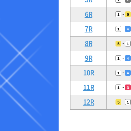
6R
-
１
５
7R
-
１
４
8R
-
５
１
9R
-
１
４
10R
-
１
４
11R
-
１
３
12R
-
５
１