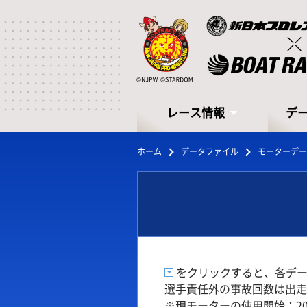
レース情報
デ
ホーム
データファイル
モーターデー
レース情報
デ
をクリックすると、各デー
選手責任外の事故回数は出走
シリーズインデックス
モー
※現モーターの使用開始：202