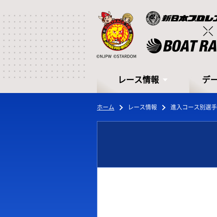
レース情報
デ
ホーム
レース情報
進入コース別選手
レース情報
デ
シリーズインデックス
モー