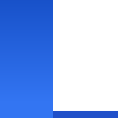
出場予定選手一覧
ボー
レース展望
出目
レース一覧
水面
レース結果一覧
潮見