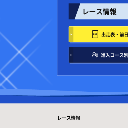
レース情報
出走表・前日
進入コース
レース情報