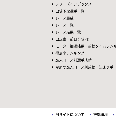
シリーズインデックス
出場予定選手一覧
レース展望
レース一覧
レース結果一覧
出走表・前日予想PDF
モーター抽選結果・前検タイムラン
得点率ランキング
進入コース別選手成績
今節の進入コース別成績・決まり手
当サイトについて
推奨環境